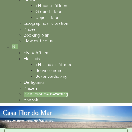
«House» öffnen
Ground Floor
Upper Floor
Geographical situation
Prices
Booking plan
How to find us
NL
«NL» öffnen
Het huis
«Het huis» öffnen
Begane grond
Bovenverdieping
De ligging
Prijzen
Plan voor de bezetting
Aanpak
Casa Flor do Mar
...feel at home when you're away...