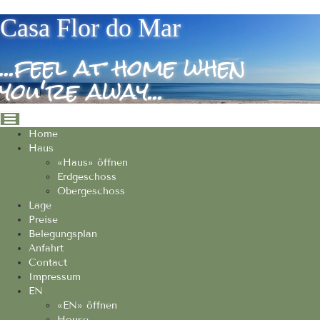
Cookie-Einstellungen
Casa Flor do Mar
...feel at home when
you're away...
Home
Haus
«Haus» öffnen
Erdgeschoss
Obergeschoss
Lage
Preise
Belegungsplan
Anfahrt
Contact
Impressum
EN
«EN» öffnen
House